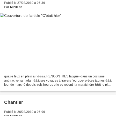
Publié le 27/08/2010 à 06:30
Par
Minik do
quatre feux en plein air &&&& RENCONTRES fatigué -dans un costume
anthracite- ramadan &&& ses voyages à travers l'europe- pièces jaunes &&&
jour de marché depuis trois heures elle se retient- la maraîchère &&& le plus
écaillé -l'index dit-il- ses ongle...
Chantier
Publié le 26/08/2010 à 06:00
Par
Minik do