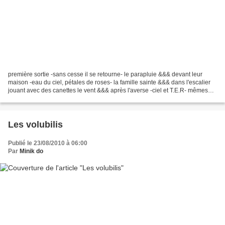
première sortie -sans cesse il se retourne- le parapluie &&& devant leur
maison -eau du ciel, pétales de roses- la famille sainte &&& dans l'escalier
jouant avec des canettes le vent &&& après l'averse -ciel et T.E.R- mêmes
couleurs &&& réfugiées dans...
Les volubilis
Publié le 23/08/2010 à 06:00
Par
Minik do